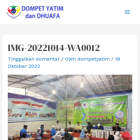
Lewati
ke
Main
konten
Men
IMG-20221014-WA0012
Tinggalkan Komentar
/ Oleh
dompetyatim
/
18
Oktober 2022