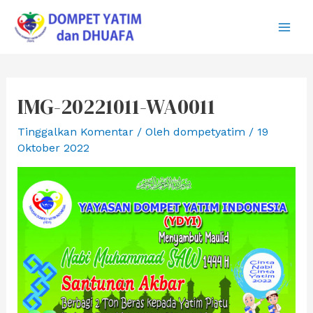
Lewati
ke
Main
konten
Men
IMG-20221011-WA0011
Tinggalkan Komentar
/ Oleh
dompetyatim
/
19
Oktober 2022