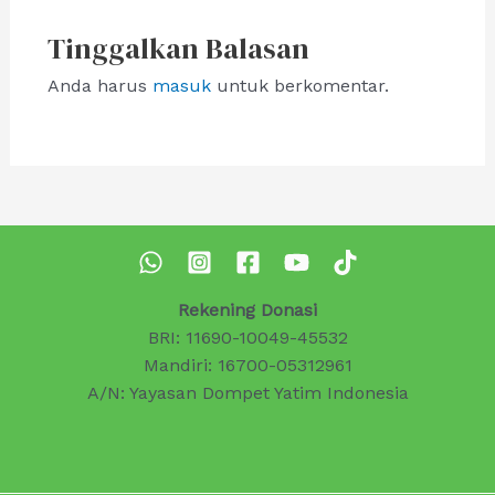
Tinggalkan Balasan
Anda harus
masuk
untuk berkomentar.
Rekening Donasi
BRI: 11690-10049-45532
Mandiri: 16700-05312961
A/N: Yayasan Dompet Yatim Indonesia