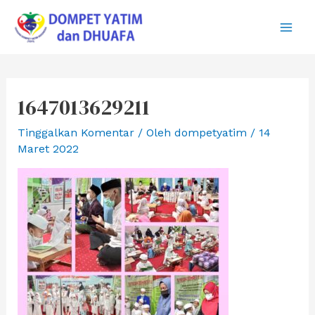
Lewati
ke
Main
konten
Men
1647013629211
Tinggalkan Komentar
/ Oleh
dompetyatim
/
14
Maret 2022