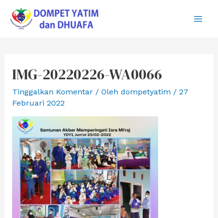
Lewati
ke
Main
konten
Men
IMG-20220226-WA0066
Tinggalkan Komentar
/ Oleh
dompetyatim
/
27
Februari 2022