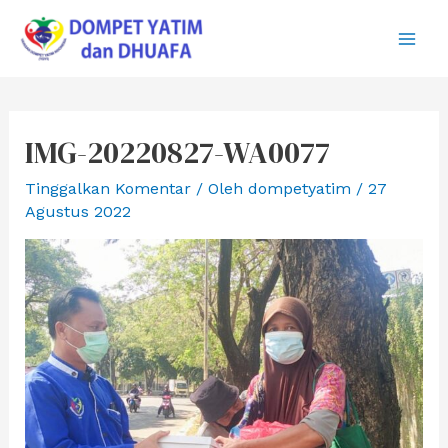
Lewati
ke
Main
konten
Men
IMG-20220827-WA0077
Tinggalkan Komentar
/ Oleh
dompetyatim
/
27
Agustus 2022