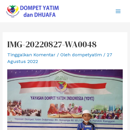
Lewati
ke
Main
konten
Men
IMG-20220827-WA0048
Tinggalkan Komentar
/ Oleh
dompetyatim
/
27
Agustus 2022