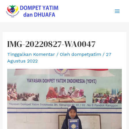
Lewati
ke
Main
konten
Men
IMG-20220827-WA0047
Tinggalkan Komentar
/ Oleh
dompetyatim
/
27
Agustus 2022