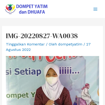
Lewati
ke
Main
konten
Men
IMG-20220827-WA0038
Tinggalkan Komentar
/ Oleh
dompetyatim
/
27
Agustus 2022