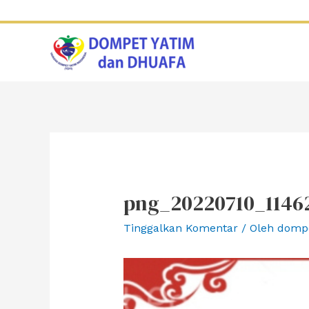
Lewati
ke
konten
png_20220710_1146
Tinggalkan Komentar
/ Oleh
domp