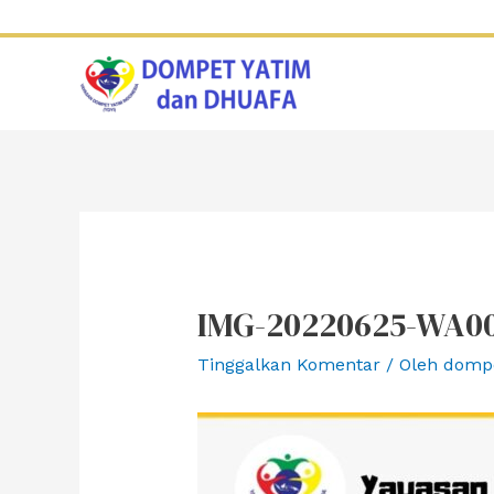
Lewati
ke
konten
IMG-20220625-WA0
Tinggalkan Komentar
/ Oleh
domp