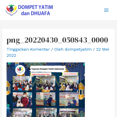
Lewati
ke
Main
konten
Men
png_20220430_050843_0000
Tinggalkan Komentar
/ Oleh
dompetyatim
/
22 Mei
2022